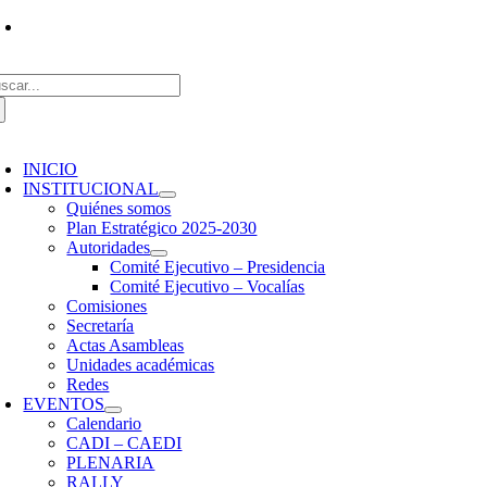
Saltar
Vías de contacto
al
contenido
scar:
oggle
avigation
INICIO
INSTITUCIONAL
Quiénes somos
Plan Estratégico 2025-2030
Autoridades
Comité Ejecutivo – Presidencia
Comité Ejecutivo – Vocalías
Comisiones
Secretaría
Actas Asambleas
Unidades académicas
Redes
EVENTOS
Calendario
CADI – CAEDI
PLENARIA
RALLY