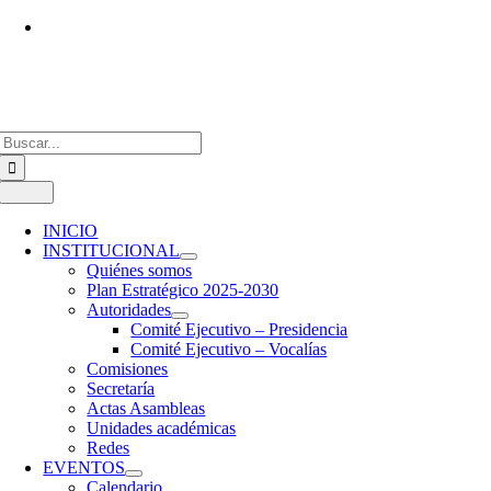
Saltar
al
Vías de contacto
contenido
Buscar:
Toggle
Navigation
INICIO
INSTITUCIONAL
Quiénes somos
Plan Estratégico 2025-2030
Autoridades
Comité Ejecutivo – Presidencia
Comité Ejecutivo – Vocalías
Comisiones
Secretaría
Actas Asambleas
Unidades académicas
Redes
EVENTOS
Calendario