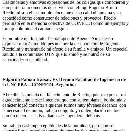
Las sinceras y emotivas expresiones de los colegas que conocieron y
compartieron momentos de su vida con el Ing. Eugenio Bruno
Ricciolini son el testimonio elocuente de su calidad humana y su
capacidad como constructor de relaciones y proyectos. Riccio
perdurará en la memoria colectiva de CONFEDI como un ejemplo y
faro que ilumina el camino a seguir.
En nombre del Instituto Tecnológico de Buenos Aires deseo
expresar mi más sentido pésame por la desaparición de Eugenio
Ricciolini y transmitirle mi afecto a su familia y amigos. Un especial
saludo a la comunidad UTN que lo anidó y se nutrió de su
capacidad y sensibilidad.
Edgardo Fabián Irassar, Ex Decano Facultad de Ingeniería de
la UNCPBA
– CONFEDI, Argentina
Al recibir la noticia del fallecimiento de Riccio, quiero expresar mi
agradecimiento a este Ingeniero que con su templanza, bonhomía y
carácter logró conectar a quienes fuimos muy jóvenes decanos con
la necesidad de unión, trabajo conjunto y contemplación del bien
común de todas las Facultades de Ingeniería del país.
Su trabajo casi imperceptible desde la humildad, pero con su
carácter firme, permitió transmitir entre las distintas generaciones la