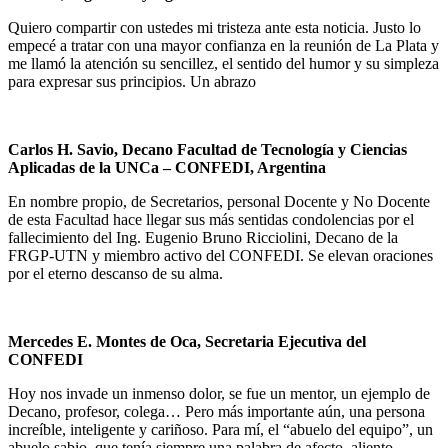
Quiero compartir con ustedes mi tristeza ante esta noticia. Justo lo
empecé a tratar con una mayor confianza en la reunión de La Plata y
me llamó la atención su sencillez, el sentido del humor y su simpleza
para expresar sus principios. Un abrazo
Carlos H. Savio, Decano Facultad de Tecnología y Ciencias
Aplicadas de la UNCa – CONFEDI, Argentina
En nombre propio, de Secretarios, personal Docente y No Docente
de esta Facultad hace llegar sus más sentidas condolencias por el
fallecimiento del Ing. Eugenio Bruno Ricciolini, Decano de la
FRGP-UTN y miembro activo del CONFEDI. Se elevan oraciones
por el eterno descanso de su alma.
Mercedes E. Montes de Oca, Secretaria Ejecutiva del
CONFEDI
Hoy nos invade un inmenso dolor, se fue un mentor, un ejemplo de
Decano, profesor, colega… Pero más importante aún, una persona
increíble, inteligente y cariñoso. Para mí, el “abuelo del equipo”, un
abuelo sabio, que tenía siempre una palabra de afecto, aliento,