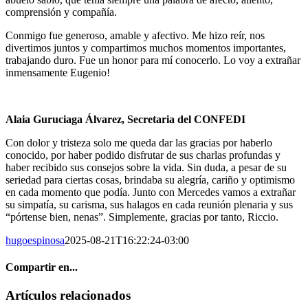
comprensión y compañía.
Conmigo fue generoso, amable y afectivo. Me hizo reír, nos
divertimos juntos y compartimos muchos momentos importantes,
trabajando duro. Fue un honor para mí conocerlo. Lo voy a extrañar
inmensamente Eugenio!
Alaia Guruciaga Álvarez, Secretaria del CONFEDI
Con dolor y tristeza solo me queda dar las gracias por haberlo
conocido, por haber podido disfrutar de sus charlas profundas y
haber recibido sus consejos sobre la vida. Sin duda, a pesar de su
seriedad para ciertas cosas, brindaba su alegría, cariño y optimismo
en cada momento que podía. Junto con Mercedes vamos a extrañar
su simpatía, su carisma, sus halagos en cada reunión plenaria y sus
“pórtense bien, nenas”. Simplemente, gracias por tanto, Riccio.
hugoespinosa
2025-08-21T16:22:24-03:00
Compartir en...
Facebook
X
Reddit
LinkedIn
WhatsApp
Correo
Artículos relacionados
electrónico