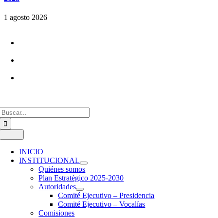
1 agosto 2026
+54 9 11 2192-5316
info@confedi.org.ar
Av. Rivadavia 2358. Piso 4. Dpto IZQ.
Ciudad de Buenos Aires, Argentina
Buscar:
Toggle
Navigation
INICIO
INSTITUCIONAL
Quiénes somos
Plan Estratégico 2025-2030
Autoridades
Comité Ejecutivo – Presidencia
Comité Ejecutivo – Vocalías
Comisiones