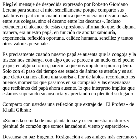
Elegí el mensaje de despedida expresado por Roberto Giordano
Lerena para sumar el mío, sencillamente porque comparto sus
palabras en particular cuando indica que «no era un decano más
entre sus colegas, sino el decano entre los decanos». Incluso
extendería el alcance de estas expresiones afirmando que, de alguna
manera, era nuestro papá, en función de aportar sabiduría,
experiencia, reflexión oportuna, calidez humana, sencillez y tantos
otros valores personales.
Es precisamente cuando nuestro papá se ausenta que la congoja y la
tristeza nos embarga, con algo que se parece a un nudo en el pecho
y que, en alguna forma, pareciera que nos impide respirar a pleno.
Solo con el paso del tiempo ese estado de ánimo se atenúa y es así
que cierto día nos aflora una sonrisa a flor de labios, recordando los
buenos momentos que pasamos en su compañía y las enseñanzas
que recibimos del papá ahora ausente, lo que interpreto implica que
estamos superando su ausencia y apreciando en plenitud su legado.
Comparto con ustedes una reflexión que extraje de «El Profeta» de
Khalil Gibrán:
«Somos la semilla de una planta tenaz y es en nuestra madurez y
plenitud de corazón que somos lanzados al viento y esparcidos».
Descansa en paz Eugenio. Resignación a sus amigos más cercanos y