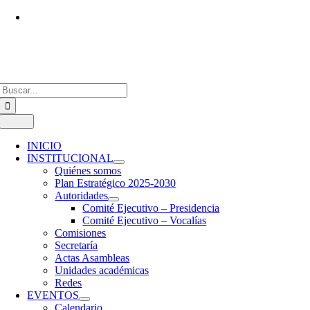
Saltar
al
Vías de contacto
contenido
Buscar:
Toggle
Navigation
INICIO
INSTITUCIONAL
Quiénes somos
Plan Estratégico 2025-2030
Autoridades
Comité Ejecutivo – Presidencia
Comité Ejecutivo – Vocalías
Comisiones
Secretaría
Actas Asambleas
Unidades académicas
Redes
EVENTOS
Calendario