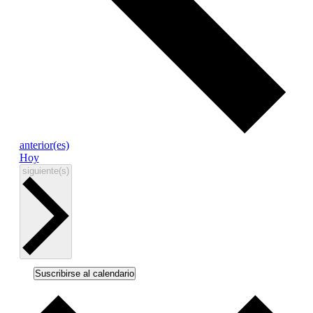
Eventos
anterior(es)
Hoy
Eventos
siguiente(s)
Suscribirse al calendario