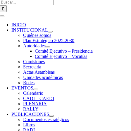
Buscar:
Toggle
Navigation
INICIO
INSTITUCIONAL
Quiénes somos
Plan Estratégico 2025-2030
Autoridades
Comité Ejecutivo – Presidencia
Comité Ejecutivo – Vocalías
Comisiones
Secretaría
Actas Asambleas
Unidades académicas
Redes
EVENTOS
Calendario
CADI – CAEDI
PLENARIA
RALLY
PUBLICACIONES
Documentos estratégicos
Libros
RADI