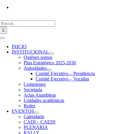
Saltar
Vías de contacto
al
contenido
Buscar:
Toggle
Navigation
INICIO
INSTITUCIONAL
Quiénes somos
Plan Estratégico 2025-2030
Autoridades
Comité Ejecutivo – Presidencia
Comité Ejecutivo – Vocalías
Comisiones
Secretaría
Actas Asambleas
Unidades académicas
Redes
EVENTOS
Calendario
CADI – CAEDI
PLENARIA
RALLY