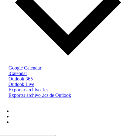
Google Calendar
iCalendar
Outlook 365
Outlook Live
Exportar archivo .ics
Exportar archivo .ics de Outlook
+54 9 11 2192-5316
info@confedi.org.ar
Av. Rivadavia 2358. Piso 4. Dpto IZQ.
Ciudad de Buenos Aires, Argentina