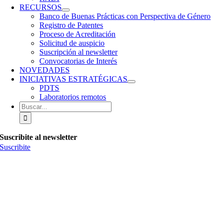
RECURSOS
Banco de Buenas Prácticas con Perspectiva de Género
Registro de Patentes
Proceso de Acreditación
Solicitud de auspicio
Suscripción al newsletter
Convocatorias de Interés
NOVEDADES
INICIATIVAS ESTRATÉGICAS
PDTS
Laboratorios remotos
Buscar:
Suscribite al newsletter
Suscribite
© Copyright 1986 -
2026 | Consejo Federal de Decanos y Decanas de
Ingeniería de la República Argentina | Todos los derechos