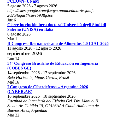
FCEQyN- UNaM
5 agosto 2026
-
7 agosto 2026
https://sites.google.com/fceqyn.unam.edu.ar/iv-jdmf-
2026/lugar#h.uvvb93ttg3ee
Jue
6
Cierre incripción beca doctoral Università degli Studi di
Salerno (UNISA) en Italia
6 agosto 2026
Mar
11
II Congreso Iberoamericano de Alimentos 4.0 CIAL 2026
11 agosto 2026
-
12 agosto 2026
septiembre 2026
Lun
14
54° Congreso Brasileño de Educación en Ingeniería
(COBENGE)
14 septiembre 2026
-
17 septiembre 2026
Belo Horizonte, Minas Gerais, Brasil
Mié
16
I Congreso de Ciberdefensa – Argentina 2026
(CYBER.AR)
16 septiembre 2026
-
18 septiembre 2026
Facultad de Ingeniería del Ejército Grl. Div. Manuel N.
Savio, Av. Cabildo 15, C1426AAA Cdad. Autónoma de
Buenos Aires, Argentina
Mar
22