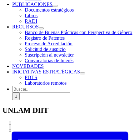
PUBLICACIONES
Documentos estratégicos
Libros
RADI
RECURSOS
Banco de Buenas Prácticas con Perspectiva de Género
Registro de Patentes
Proceso de Acreditación
Solicitud de auspicio
Suscripción al newsletter
Convocatorias de Interés
NOVEDADES
INICIATIVAS ESTRATÉGICAS
PDTS
Laboratorios remotos
Buscar:
UNLAM DIIT
Navegación
Navegación
Eventos
Lista
de
de
vistas