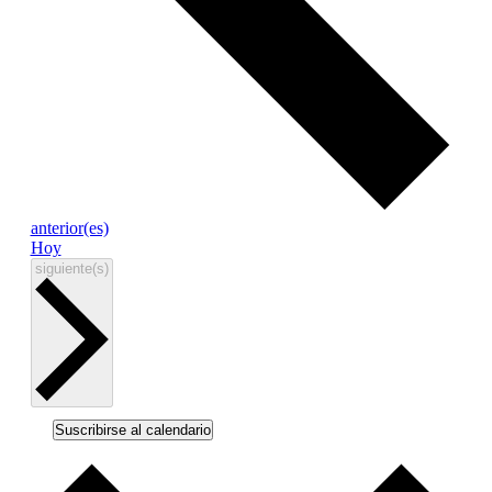
Eventos
anterior(es)
Hoy
Eventos
siguiente(s)
Suscribirse al calendario