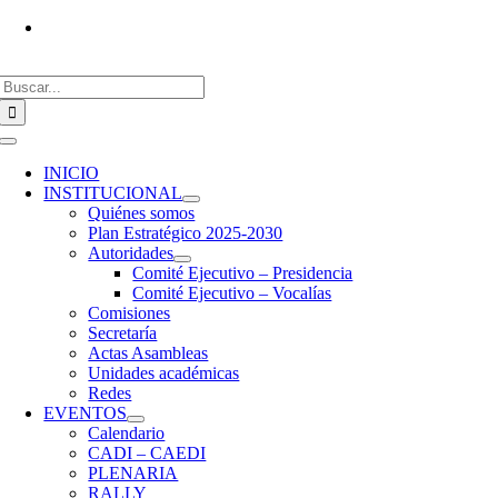
Saltar
Vías de contacto
al
contenido
Buscar:
Toggle
Navigation
INICIO
INSTITUCIONAL
Quiénes somos
Plan Estratégico 2025-2030
Autoridades
Comité Ejecutivo – Presidencia
Comité Ejecutivo – Vocalías
Comisiones
Secretaría
Actas Asambleas
Unidades académicas
Redes
EVENTOS
Calendario
CADI – CAEDI
PLENARIA
RALLY