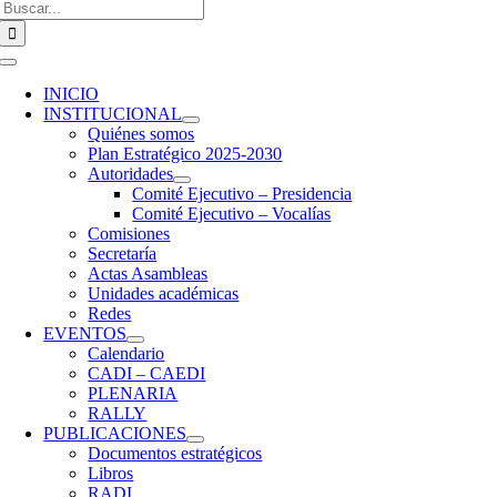
Buscar:
Toggle
Navigation
INICIO
INSTITUCIONAL
Quiénes somos
Plan Estratégico 2025-2030
Autoridades
Comité Ejecutivo – Presidencia
Comité Ejecutivo – Vocalías
Comisiones
Secretaría
Actas Asambleas
Unidades académicas
Redes
EVENTOS
Calendario
CADI – CAEDI
PLENARIA
RALLY
PUBLICACIONES
Documentos estratégicos
Libros
RADI