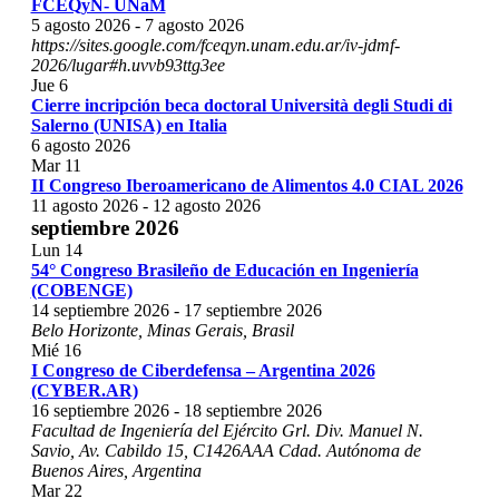
FCEQyN- UNaM
5 agosto 2026
-
7 agosto 2026
https://sites.google.com/fceqyn.unam.edu.ar/iv-jdmf-
2026/lugar#h.uvvb93ttg3ee
Jue
6
Cierre incripción beca doctoral Università degli Studi di
Salerno (UNISA) en Italia
6 agosto 2026
Mar
11
II Congreso Iberoamericano de Alimentos 4.0 CIAL 2026
11 agosto 2026
-
12 agosto 2026
septiembre 2026
Lun
14
54° Congreso Brasileño de Educación en Ingeniería
(COBENGE)
14 septiembre 2026
-
17 septiembre 2026
Belo Horizonte, Minas Gerais, Brasil
Mié
16
I Congreso de Ciberdefensa – Argentina 2026
(CYBER.AR)
16 septiembre 2026
-
18 septiembre 2026
Facultad de Ingeniería del Ejército Grl. Div. Manuel N.
Savio, Av. Cabildo 15, C1426AAA Cdad. Autónoma de
Buenos Aires, Argentina
Mar
22