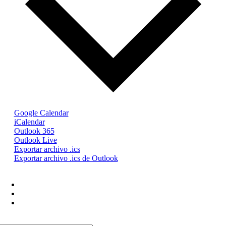
Google Calendar
iCalendar
Outlook 365
Outlook Live
Exportar archivo .ics
Exportar archivo .ics de Outlook
+54 9 11 2192-5316
info@confedi.org.ar
Av. Rivadavia 2358. Piso 4. Dpto IZQ.
Ciudad de Buenos Aires, Argentina