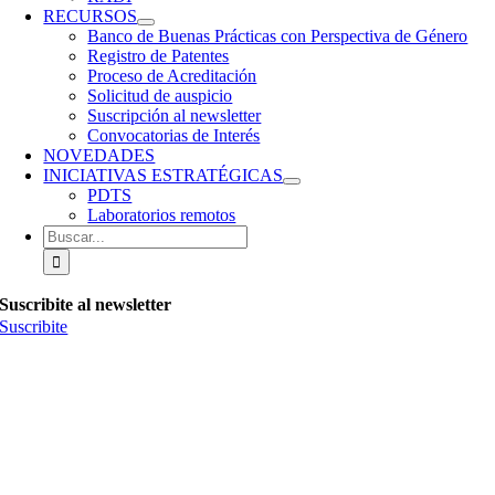
RECURSOS
Banco de Buenas Prácticas con Perspectiva de Género
Registro de Patentes
Proceso de Acreditación
Solicitud de auspicio
Suscripción al newsletter
Convocatorias de Interés
NOVEDADES
INICIATIVAS ESTRATÉGICAS
PDTS
Laboratorios remotos
Buscar:
Suscribite al newsletter
Suscribite
© Copyright 1986 -
2026 | Consejo Federal de Decanos y Decanas de
Ingeniería de la República Argentina | Todos los derechos