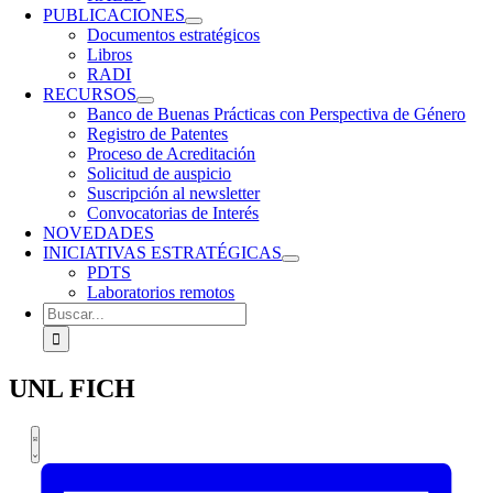
PUBLICACIONES
Documentos estratégicos
Libros
RADI
RECURSOS
Banco de Buenas Prácticas con Perspectiva de Género
Registro de Patentes
Proceso de Acreditación
Solicitud de auspicio
Suscripción al newsletter
Convocatorias de Interés
NOVEDADES
INICIATIVAS ESTRATÉGICAS
PDTS
Laboratorios remotos
Buscar:
UNL FICH
Navegación
Navegación
Eventos
Lista
de
de
vistas