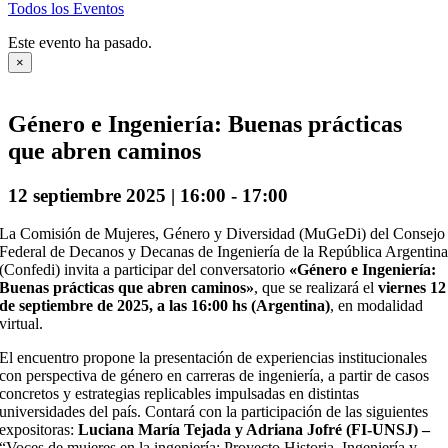
Todos los Eventos
Este evento ha pasado.
×
Género e Ingeniería: Buenas prácticas
que abren caminos
12 septiembre 2025 | 16:00
-
17:00
La Comisión de Mujeres, Género y Diversidad (MuGeDi) del Consejo
Federal de Decanos y Decanas de Ingeniería de la República Argentin
(Confedi) invita a participar del conversatorio
«Género e Ingeniería:
Buenas prácticas que abren caminos»
, que se realizará el
viernes 12
de septiembre de 2025, a las 16:00 hs (Argentina)
, en modalidad
virtual.
El encuentro propone la presentación de experiencias institucionales
con perspectiva de género en carreras de ingeniería, a partir de casos
concretos y estrategias replicables impulsadas en distintas
universidades del país. Contará con la participación de las siguientes
expositoras:
Luciana María Tejada y Adriana Jofré (FI-UNSJ) –
“Voces de mujeres en la ingeniería: Proyecto Historia, Ingeniería y