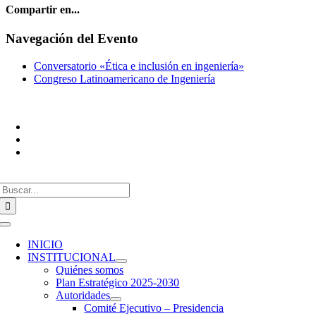
Compartir en...
Facebook
X
Reddit
LinkedIn
WhatsApp
Correo
Navegación del Evento
electrónico
Conversatorio «Ética e inclusión en ingeniería»
Congreso Latinoamericano de Ingeniería
+54 9 11 2192-5316
info@confedi.org.ar
Av. Rivadavia 2358. Piso 4. Dpto IZQ.
Ciudad de Buenos Aires, Argentina
Buscar:
Toggle
Navigation
INICIO
INSTITUCIONAL
Quiénes somos
Plan Estratégico 2025-2030
Autoridades
Comité Ejecutivo – Presidencia