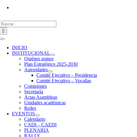
Saltar
Vías de contacto
al
contenido
Buscar:
Toggle
Navigation
INICIO
INSTITUCIONAL
Quiénes somos
Plan Estratégico 2025-2030
Autoridades
Comité Ejecutivo – Presidencia
Comité Ejecutivo – Vocalías
Comisiones
Secretaría
Actas Asambleas
Unidades académicas
Redes
EVENTOS
Calendario
CADI – CAEDI
PLENARIA
RALLY