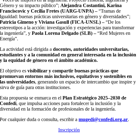
Género y su impacto público”;
Alejandra Costantini, Karina
Franciscovic y Cecilia Fretes (UARG-UNPA) –
“Tramas de
Igualdad: buenas prácticas universitarias en género y diversidades”;
Patricia Gimeno y Viviana Gasull (FICA-UNSL) –
“De los
estereotipos a la acción: investigación y experiencias para transformar
la ingeniería”, y
Paola Lorena Delgado (SLB) –
“Red Mujeres en
Energía”.
La actividad está dirigida a
docentes, autoridades universitarias,
estudiantes y a la comunidad en general interesada en la inclusión
y la equidad de género en el ámbito académico.
El objetivo es
visibilizar y compartir buenas prácticas que
promuevan entornos más inclusivos, equitativos y sostenibles en
las universidades
, generando un espacio de intercambio que inspire y
sirva de guía para otras instituciones.
Esta propuesta se enmarca en el
Plan Estratégico 2025–2030 de
Confedi
, que impulsa acciones para fortalecer la inclusión y la
diversidad en la formación de profesionales de la ingeniería.
Por cualquier duda o consulta, escribir a
mugedi@confedi.org.ar
.
Inscripción