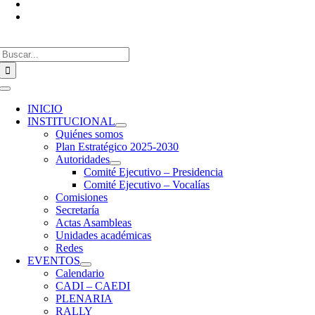
info@confedi.org.ar
Av. Rivadavia 2358. Piso 4. Dpto IZQ.
Ciudad de Buenos Aires, Argentina
Buscar:
Toggle
Navigation
INICIO
INSTITUCIONAL
Quiénes somos
Plan Estratégico 2025-2030
Autoridades
Comité Ejecutivo – Presidencia
Comité Ejecutivo – Vocalías
Comisiones
Secretaría
Actas Asambleas
Unidades académicas
Redes
EVENTOS
Calendario
CADI – CAEDI
PLENARIA
RALLY