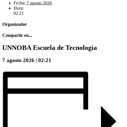
Fecha:
7 agosto 2026
Hora:
02:21
Organizador
Compartir en...
Facebook
X
Reddit
LinkedIn
WhatsApp
Correo
UNNOBA Escuela de Tecnología
electrónico
7 agosto 2026 | 02:21