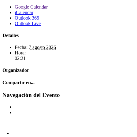
Google Calendar
iCalendar
Outlook 365
Outlook Live
Detalles
Fecha:
7 agosto 2026
Hora:
02:21
Organizador
Compartir en...
Facebook
X
Reddit
LinkedIn
WhatsApp
Correo
Navegación del Evento
electrónico
+54 9 11 2192-5316