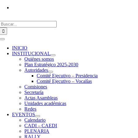
Saltar
Vías de contacto
al
contenido
Buscar:
Toggle
Navigation
INICIO
INSTITUCIONAL
Quiénes somos
Plan Estratégico 2025-2030
Autoridades
Comité Ejecutivo – Presidencia
Comité Ejecutivo – Vocalías
Comisiones
Secretaría
Actas Asambleas
Unidades académicas
Redes
EVENTOS
Calendario
CADI – CAEDI
PLENARIA
RALLY